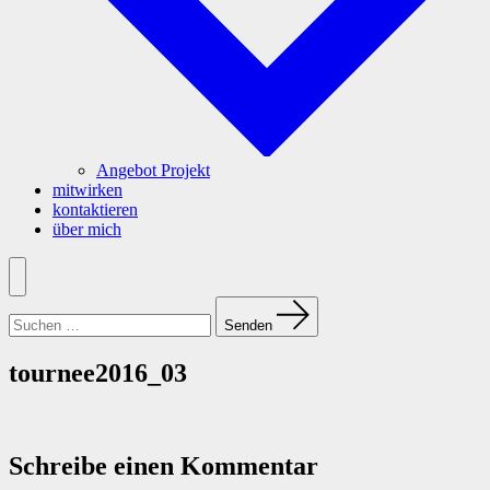
Angebot Projekt
mitwirken
kontaktieren
über mich
Menü
Suchen
nach:
Senden
tournee2016_03
Schreibe einen Kommentar