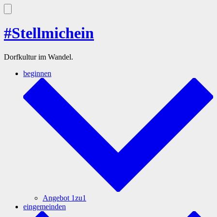
Zum
Inhalt
Suche
ein-/ausblenden
springen
#Stellmichein
Dorfkultur im Wandel.
beginnen
Angebot 1zu1
eingemeinden