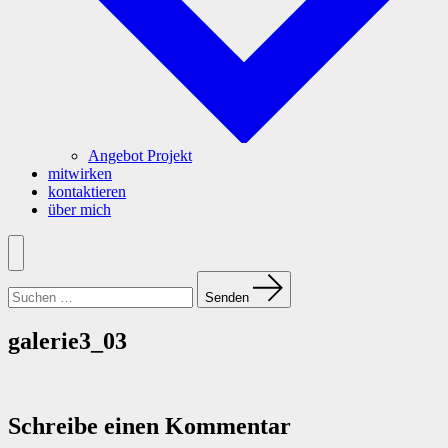
Angebot Projekt
mitwirken
kontaktieren
über mich
Menü
Suchen
nach:
Senden
galerie3_03
Schreibe einen Kommentar