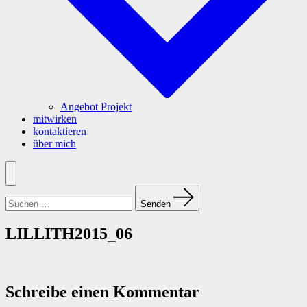
Angebot Projekt
mitwirken
kontaktieren
über mich
Menü
Suchen
nach:
Senden
LILLITH2015_06
Schreibe einen Kommentar