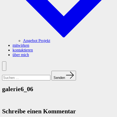
Angebot Projekt
mitwirken
kontaktieren
über mich
Menü
Suchen
nach:
Senden
galerie6_06
Schreibe einen Kommentar